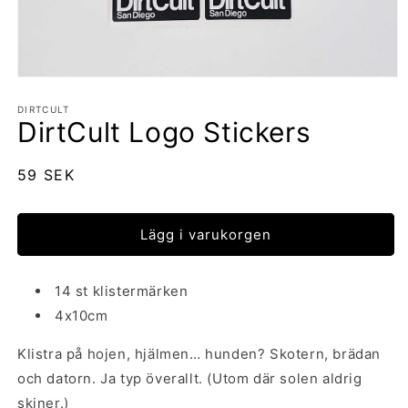
Öppna
mediet
1
DIRTCULT
DirtCult Logo Stickers
i
modalfönster
Ordinarie
59 SEK
pris
Lägg i varukorgen
14 st klistermärken
4x10cm
Klistra på hojen, hjälmen… hunden? Skotern, brädan
och datorn. Ja typ överallt. (Utom där solen aldrig
skiner.)