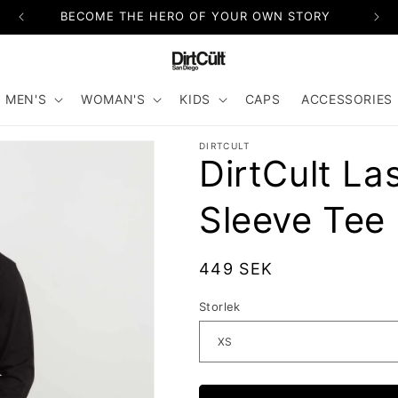
BECOME THE HERO OF YOUR OWN STORY
MEN'S
WOMAN'S
KIDS
CAPS
ACCESSORIES
DIRTCULT
DirtCult L
Sleeve Tee
Ordinarie
449 SEK
pris
Storlek