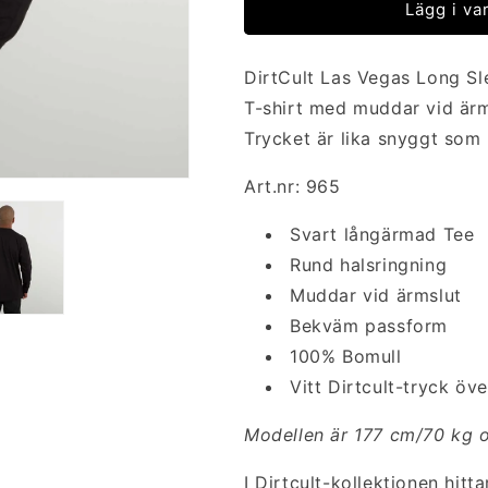
Lägg i v
DirtCult Las Vegas Long Sl
T-shirt med muddar vid är
Trycket är lika snyggt som h
Art.nr: 965
Svart långärmad Tee
Rund halsringning
Muddar vid ärmslut
Bekväm passform
100% Bomull
Vitt Dirtcult-tryck öve
Modellen är 177 cm/70 kg o
I Dirtcult-kollektionen hitta