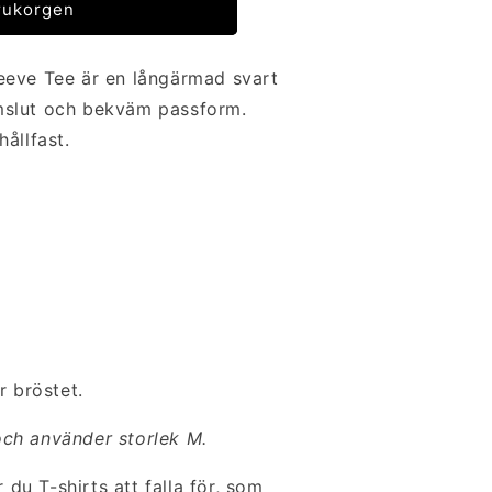
arukorgen
eeve Tee är en långärmad svart
mslut och bekväm passform.
ållfast.
r bröstet.
ch använder storlek M.
r du T-shirts att falla för, som