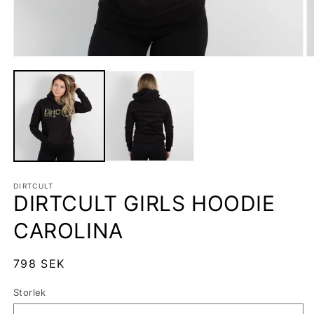
Öppna
Ö
mediet
m
1
2
i
i
modalfönster
m
DIRTCULT
DIRTCULT GIRLS HOODIE
CAROLINA
Ordinarie
798 SEK
pris
Storlek