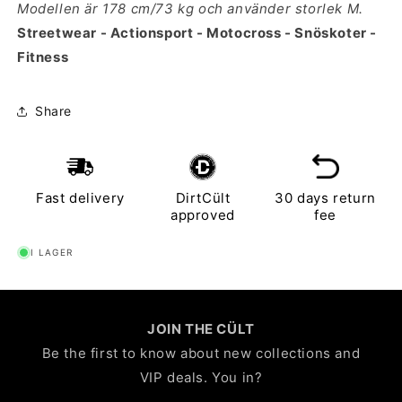
Modellen är 178 cm/73 kg och använder storlek M.
Streetwear - Actionsport - Motocross - Snöskoter -
Fitness
Share
Fast delivery
DirtCült
30 days return
approved
fee
I LAGER
JOIN THE CÜLT
Be the first to know about new collections and
VIP deals. You in?