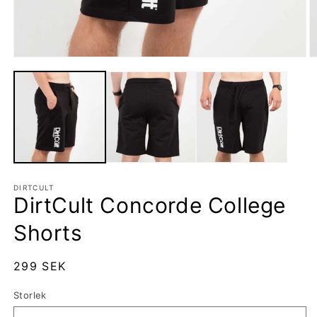
Öppna
Ö
mediet
m
1
2
i
i
modalfönster
m
DIRTCULT
DirtCult Concorde College
Shorts
Ordinarie
299 SEK
pris
Storlek