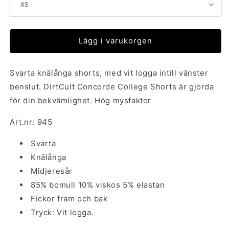
Lägg i varukorgen
Svarta knälånga shorts, med vit logga intill vänster
benslut. DirtCult Concorde College Shorts är gjorda
för din bekvämlighet. Hög mysfaktor
Art.nr: 945
Svarta
Knälånga
Midjeresår
85% bomull 10% viskos 5% elastan
Fickor fram och bak
Tryck: Vit logga.