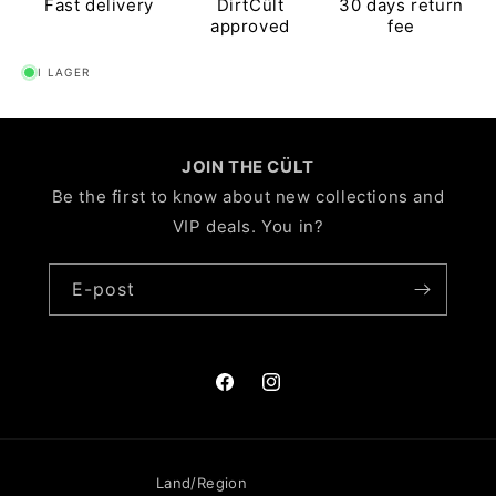
Fast delivery
DirtCült
30 days return
approved
fee
I LAGER
JOIN THE CÜLT
Be the first to know about new collections and
VIP deals. You in?
E-post
Facebook
Instagram
Land/Region