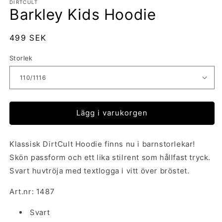
DIRTCULT
Barkley Kids Hoodie
Ordinarie
499 SEK
pris
Storlek
Lägg i varukorgen
Klassisk DirtCult Hoodie finns nu i barnstorlekar!
Skön passform och ett lika stilrent som hållfast tryck.
Svart huvtröja med textlogga i vitt över bröstet.
Art.nr: 1487
Svart