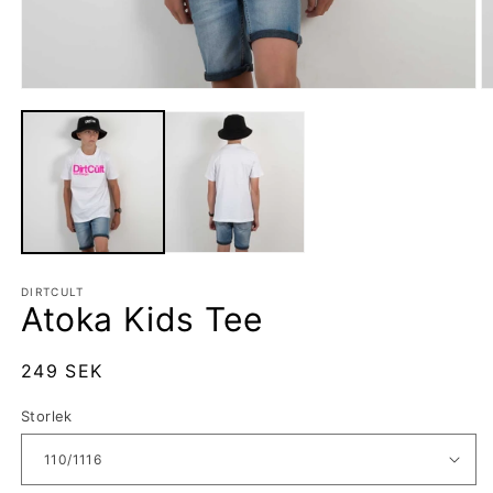
Öppna
Ö
mediet
m
1
2
i
i
modalfönster
m
DIRTCULT
Atoka Kids Tee
Ordinarie
249 SEK
pris
Storlek