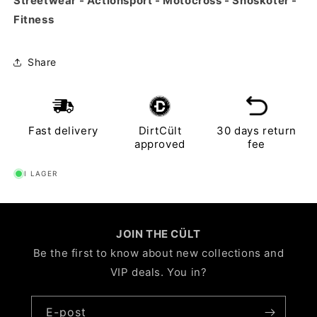
Streetwear - Actionsport - Motocross - Snöskoter -
Fitness
Share
Fast delivery
DirtCült
30 days return
approved
fee
I LAGER
JOIN THE CÜLT
Be the first to know about new collections and
VIP deals. You in?
E-post